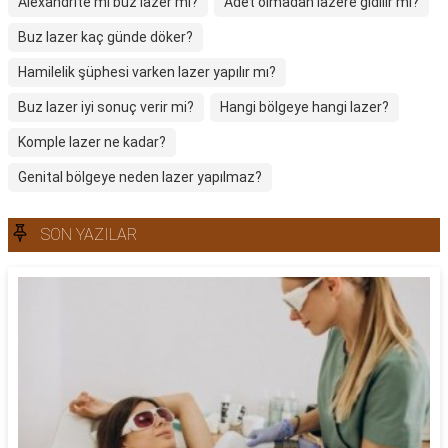
Alexandrite mı buz lazer mi?
Adet olmadan lazere gidilir mi?
Buz lazer kaç günde döker?
Hamilelik şüphesi varken lazer yapılır mı?
Buz lazer iyi sonuç verir mi?
Hangi bölgeye hangi lazer?
Komple lazer ne kadar?
Genital bölgeye neden lazer yapılmaz?
SON YAZILAR