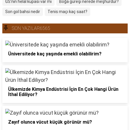
GS'nin helal kupası var mı
Boğa güreşi nerede meşhurdur?
Son gol bahsi nedir
Tenis maçı kaç saat?
SON YAZILAR6565
Üniversitede kaç yaşında emekli olabilirim?
Ülkemizde Kimya Endüstrisi İçin En Çok Hangi Ürün
İthal Ediliyor?
Zayıf olunca vücut küçük görünür mü?