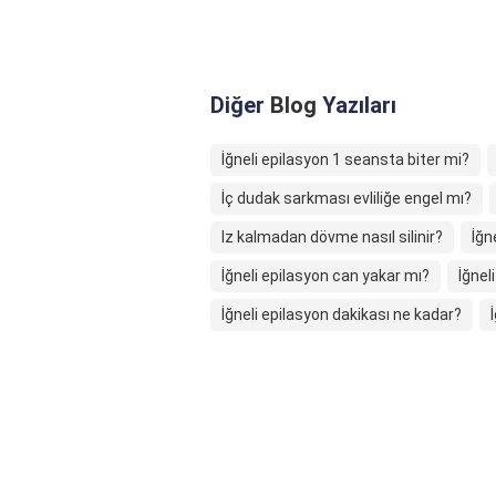
Diğer
Blog
Yazıları
İğneli epilasyon 1 seansta biter mi?
İç dudak sarkması evliliğe engel mı?
Iz kalmadan dövme nasıl silinir?
İğn
İğneli epilasyon can yakar mı?
İğnel
İğneli epilasyon dakikası ne kadar?