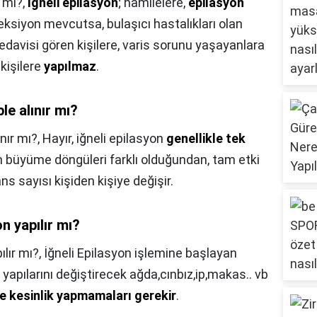
r mi?,
İğneli epilasyon
; hamilelere,
epilasyon
eksiyon mevcutsa, bulaşıcı hastalıkları olan
tedavisi gören kişilere, varis sorunu yaşayanlara
 kişilere
yapılmaz
.
le alınır mı?
nır mı?,
Hayır, iğneli epilasyon
genellikle tek
in büyüme döngüleri farklı olduğundan, tam etki
ns sayısı kişiden kişiye değişir.
n yapılır mı?
ılır mı?,
İğneli Epilasyon işlemine başlayan
l yapılarını değiştirecek ağda,cınbız,ip,makas.. vb
ce kesinlik yapmamaları gerekir
.