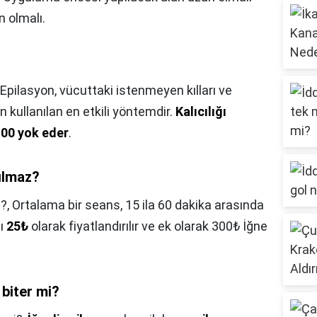
n olmalı.
 Epilasyon, vücuttaki istenmeyen kılları ve
in kullanılan en etkili yöntemdir.
Kalıcılığı
100 yok eder
.
pılmaz?
z?,
Ortalama bir seans, 15 ila 60 dakika arasında
sı
25₺
olarak fiyatlandırılır ve ek olarak 300₺ İğne
 biter mi?