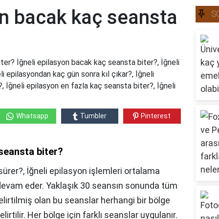
on bacak kaç seansta
S
ter? İğneli epilasyon bacak kaç seansta biter?, İğneli
i epilasyondan kaç gün sonra kıl çıkar?, İğneli
 İğneli epilasyon en fazla kaç seansta biter?, İğneli
Whatsapp
Tumbler
Pinterest
 seansta biter?
ürer?, İğneli epilasyon işlemleri ortalama
 devam eder. Yaklaşık 30 seansın sonunda tüm
irtilmiş olan bu seanslar herhangi bir bölge
rtilir. Her bölge için farklı seanslar uygulanır.