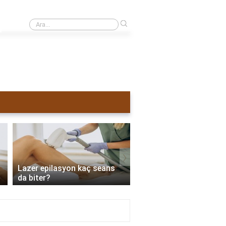
›
Nd Yag lazer ne zaman dökülür?
›
Lazer epilasyon kaç seans
Lazer epilasyon sonras
da biter?
sürülür?