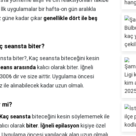
? İlk uygulamalar bir hafta-on gün aralıkla
z güne kadar çıkar
genellikle dört ile beş
aç seansta biter?
ansta biter?,
Kaç seansta biteceğini kesin
 seans arasında
kalıcı olarak biter. İğneli
 300₺ dir ve size aittir. Uygulama öncesi
 ile alınabilecek kadar uzun olmalı.
r mi?
Kaç seansta
biteceğini kesin söylememek ile
lıcı olarak
biter
.
İğneli epilasyon
kişiye özel
ir. Uygulama öncesi yapılacak alan uzun olmalı