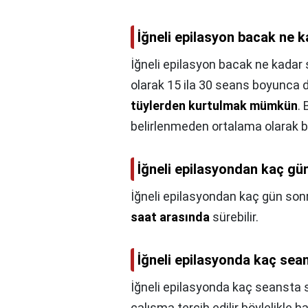
İğneli epilasyon bacak ne 
İğneli epilasyon bacak ne kadar 
olarak 15 ila 30 seans boyunca
tüylerden kurtulmak mümkün
.
belirlenmeden ortalama olarak beli
İğneli epilasyondan kaç gün
İğneli epilasyondan kaç gün sonra
saat arasında
sürebilir.
İğneli epilasyonda kaç sean
İğneli epilasyonda kaç seansta s
çalışma tercih edilir böylelikle h