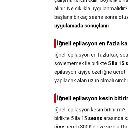
alınır. Ne sıklıkla uygulanmalıdır
başlanır birkaç seans sonra otu
uygulamada sonuçlanır
.
İğneli epilasyon en fazla k
İğneli epilasyon en fazla kaç se
söylememek ile birlikte
5 ila 15
epilasyon kişiye özel iğne ücreti
yapılacak alan uzun olmalı cımbız
İğneli epilasyon kesin bitiri
İğneli epilasyon kesin bitirir mi?,
birlikte 5 ila 15
seans
arasında ka
iğne
ücreti 300₺ dir ve size aitt