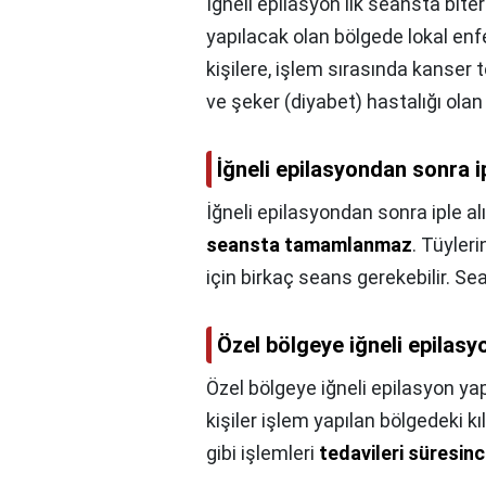
İğneli epilasyon ilk seansta bite
yapılacak olan bölgede lokal enf
kişilere, işlem sırasında kanser 
ve şeker (diyabet) hastalığı olan
İğneli epilasyondan sonra ip
İğneli epilasyondan sonra iple alı
seansta tamamlanmaz
. Tüyler
için birkaç seans gerekebilir. Sea
Özel bölgeye iğneli epilasyo
Özel bölgeye iğneli epilasyon yap
kişiler işlem yapılan bölgedeki kı
gibi işlemleri
tedavileri süresin