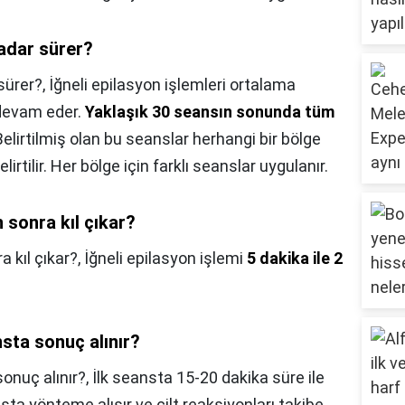
kadar sürer?
sürer?,
İğneli epilasyon işlemleri ortalama
 devam eder.
Yaklaşık 30 seansın sonunda tüm
 Belirtilmiş olan bu seanslar herhangi bir bölge
rtilir. Her bölge için farklı seanslar uygulanır.
 sonra kıl çıkar?
 kıl çıkar?,
İğneli epilasyon işlemi
5 dakika ile 2
sta sonuç alınır?
onuç alınır?,
İlk seansta 15-20 dakika süre ile
asta yönteme alışır ve cilt reaksiyonları takibe