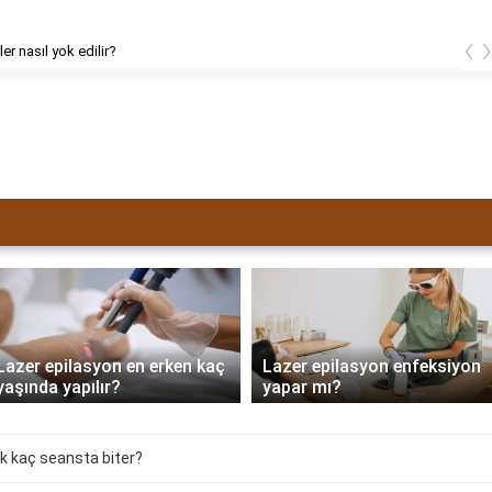
‹
ler nasıl yok edilir?
Lazer epilasyon en erken kaç
Lazer epilasyon enfeksiyon
yaşında yapılır?
yapar mı?
ak kaç seansta biter?