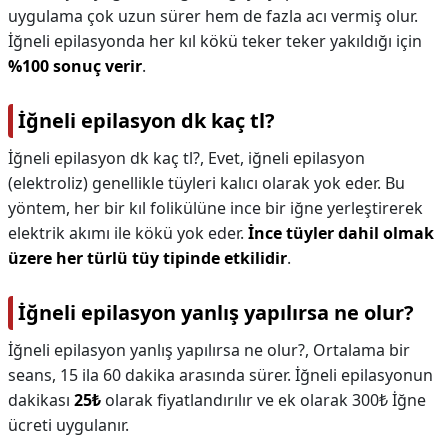
uygulama çok uzun sürer hem de fazla acı vermiş olur.
İğneli epilasyonda her kıl kökü teker teker yakıldığı için
%100 sonuç verir
.
İğneli epilasyon dk kaç tl?
İğneli epilasyon dk kaç tl?,
Evet, iğneli epilasyon
(elektroliz) genellikle tüyleri kalıcı olarak yok eder. Bu
yöntem, her bir kıl folikülüne ince bir iğne yerleştirerek
elektrik akımı ile kökü yok eder.
İnce tüyler dahil olmak
üzere her türlü tüy tipinde etkilidir
.
İğneli epilasyon yanlış yapılırsa ne olur?
İğneli epilasyon yanlış yapılırsa ne olur?,
Ortalama bir
seans, 15 ila 60 dakika arasında sürer. İğneli epilasyonun
dakikası
25₺
olarak fiyatlandırılır ve ek olarak 300₺ İğne
ücreti uygulanır.