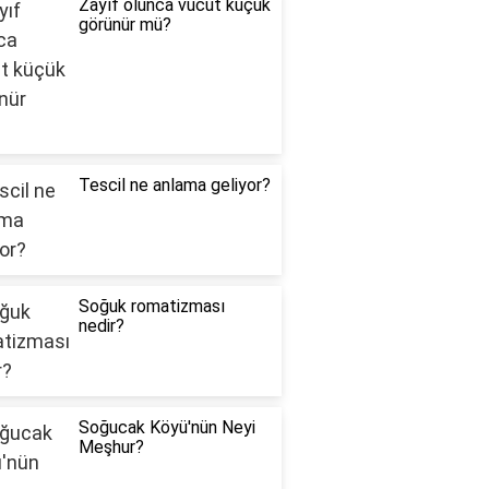
Zayıf olunca vücut küçük
görünür mü?
Tescil ne anlama geliyor?
Soğuk romatizması
nedir?
Soğucak Köyü'nün Neyi
Meşhur?