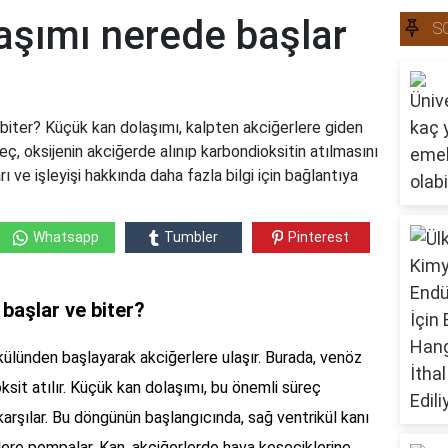
aşımı nerede başlar
S
biter? Küçük kan dolaşımı, kalpten akciğerlere giden
reç, oksijenin akciğerde alınıp karbondioksitin atılmasını
ı ve işleyişi hakkında daha fazla bilgi için bağlantıya
Whatsapp
Tumbler
Pinterest
başlar ve biter?
külünden başlayarak akciğerlere ulaşır. Burada, venöz
ksit atılır. Küçük kan dolaşımı, bu önemli süreç
karşılar. Bu döngünün başlangıcında, sağ ventrikül kanı
rlere pompalar. Kan, akciğerlerde hava keseciklerine