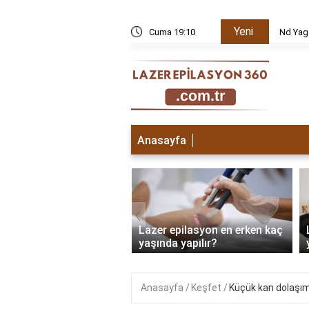
Yeni
k edilir?
Cuma 19:10
Nd Yag
Anasayfa
‹
 epilasyon ilk seans
Lazer epilasyon en erken kaç
sı ne olur?
yaşında yapılır?
Anasayfa
Keşfet
Küçük kan dolaşım