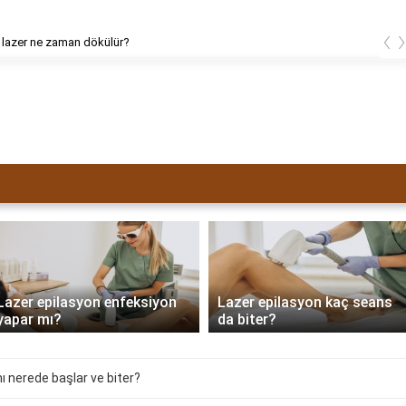
‹
 lazer ne zaman dökülür?
Lazer epilasyon enfeksiyon
Lazer epilasyon kaç seans
yapar mı?
da biter?
ı nerede başlar ve biter?