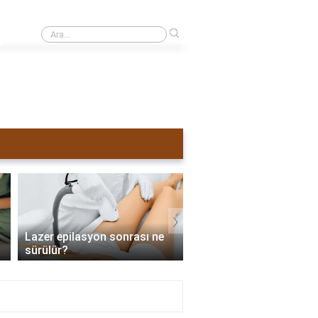
›
Sivilceli yüze lazer yapılırsa ne olur?
›
Lazer epilasyon sonrası ne
Lazer epilasyon tama
sürülür?
zaman biter?