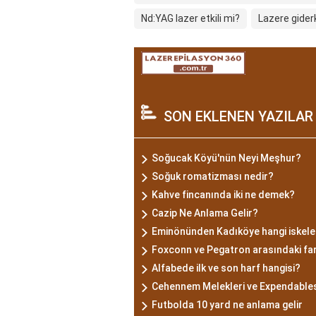
Nd:YAG lazer etkili mi?
Lazere giderk
SON EKLENEN YAZILAR
Soğucak Köyü'nün Neyi Meşhur?
Soğuk romatizması nedir?
Kahve fincanında iki ne demek?
Cazip Ne Anlama Gelir?
Eminönünden Kadıköye hangi iskeled
Foxconn ve Pegatron arasındaki far
Alfabede ilk ve son harf hangisi?
Cehennem Melekleri ve Expendables
Futbolda 10 yard ne anlama gelir