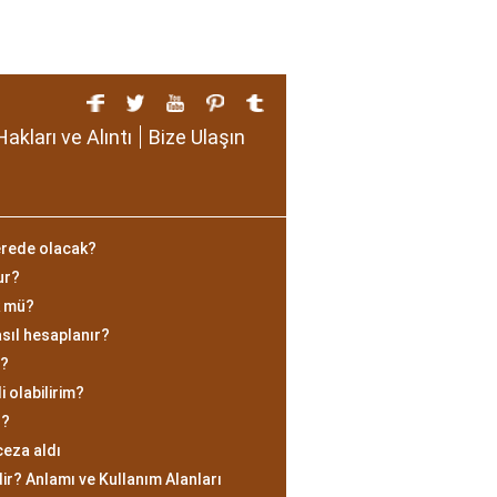
Hakları ve Alıntı
Bize Ulaşın
erede olacak?
ur?
k mü?
nasıl hesaplanır?
r?
 olabilirim?
r?
ceza aldı
ir? Anlamı ve Kullanım Alanları