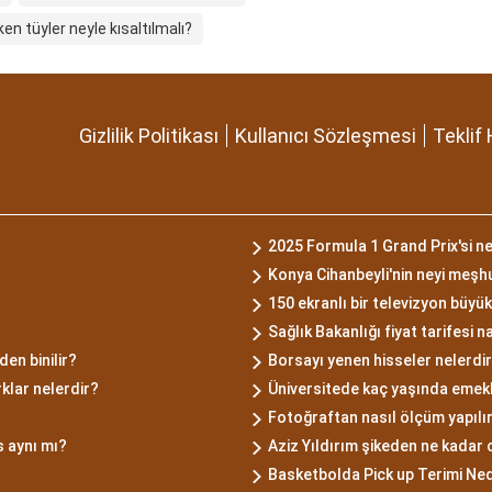
en tüyler neyle kısaltılmalı?
Gizlilik Politikası
Kullanıcı Sözleşmesi
Teklif 
2025 Formula 1 Grand Prix'si n
Konya Cihanbeyli'nin neyi meşh
150 ekranlı bir televizyon büyü
Sağlık Bakanlığı fiyat tarifesi 
en binilir?
Borsayı yenen hisseler nelerdi
klar nelerdir?
Üniversitede kaç yaşında emekli
Fotoğraftan nasıl ölçüm yapılı
 aynı mı?
Aziz Yıldırım şikeden ne kadar 
Basketbolda Pick up Terimi Ned