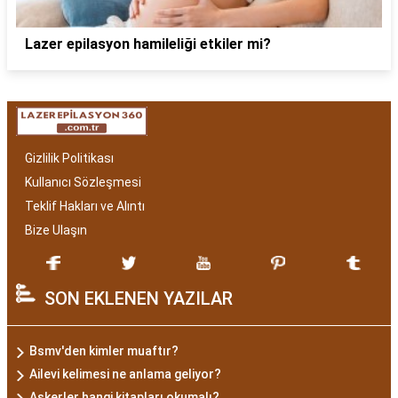
Lazer epilasyon hamileliği etkiler mi?
Gizlilik Politikası
Kullanıcı Sözleşmesi
Teklif Hakları ve Alıntı
Bize Ulaşın
SON EKLENEN YAZILAR
Bsmv'den kimler muaftır?
Ailevi kelimesi ne anlama geliyor?
Askerler hangi kitapları okumalı?