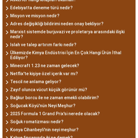
Edebiyatta deneme türü nedir?
Misyon ve misyon nedir?
Adres değişikliği bildirimi neden onay bekliyor?
Marxist sistemde burjuvazi ve proletarya arasındaki ilişki
nedir?
Islah ve talep artırım farkı nedir?
Ülkemizde Kimya Endüstrisi İçin En Çok Hangi Ürün İthal
Ediliyor?
Minecraft 1.23 ne zaman gelecek?
Netflix'te kişiye özel içerik var mı?
Tescil ne anlama geliyor?
Zayıf olunca vücut küçük görünür mü?
Bağkur borcu ile ne zaman emekli olabilirim?
Soğucak Köyü'nün Neyi Meşhur?
2025 Formula 1 Grand Prix'si nerede olacak?
Soğuk romatizması nedir?
Konya Cihanbeyli'nin neyi meşhur?
Kahve fincanında iki ne demek?