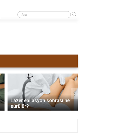
›
Sivilceli yüze lazer yapılırsa ne olur?
›
Lazer epilasyon sonrası ne
Lazer epilasyon tama
sürülür?
zaman biter?