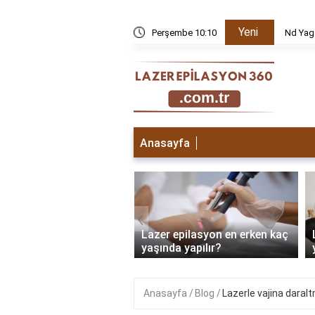
Yeni
k edilir?
Perşembe 10:10
Nd Yag
Anasayfa
‹
 epilasyon ilk seans
Lazer epilasyon en erken kaç
sı ne olur?
yaşında yapılır?
Anasayfa
Blog
Lazerle vajina daralt