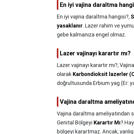
En iyi vajina daraltma hang
En iyi vajina daraltma hangisi?,
S
yasaklanır
. Lazer rahim ve yumur
gebe kalmanıza engel olmaz.
Lazer vajinayı karartır mı?
Lazer vajinayı karartır mı?,
Vajin
olarak
Karbondioksit lazerler (
doğrultusunda Erbium yag (Er: yag)
Vajina daraltma ameliyatın
Vajina daraltma ameliyatından s
Genital Bölgeyi
Karartır Mı
? Hay
bölgeyi karartmaz. Ancak, yanlış