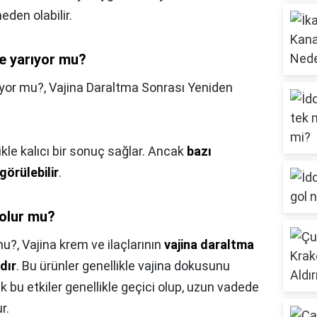
eden olabilir.
şe yarıyor mu?
ıyor mu?,
Vajina Daraltma Sonrası Yeniden
kle kalıcı bir sonuç sağlar. Ancak
bazı
örülebilir
.
 olur mu?
mu?,
Vajina krem ve ilaçlarının
vajina daraltma
dır
. Bu ürünler genellikle vajina dokusunu
ak bu etkiler genellikle geçici olup, uzun vadede
r.