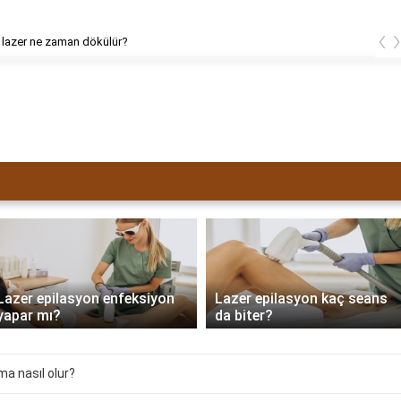
‹
 lazer ne zaman dökülür?
Lazer epilasyon enfeksiyon
Lazer epilasyon kaç seans
yapar mı?
da biter?
ma nasıl olur?