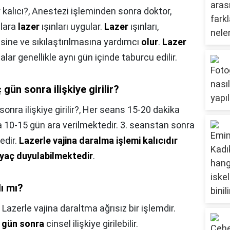
kalıcı?,
Anestezi işleminden sonra doktor,
ulara
lazer
ışınları uygular.
Lazer
ışınları,
esine ve sıkılaştırılmasına yardımcı
olur
.
Lazer
lar genellikle aynı gün içinde taburcu edilir.
gün sonra ilişkiye girilir?
nra ilişkiye girilir?,
Her seans 15-20 dakika
 10-15 gün ara verilmektedir. 3. seanstan sonra
edir.
Lazerle vajina daralma işlemi kalıcıdır
iyaç duyulabilmektedir
.
lı mı?
,
Lazerle vajina daraltma ağrısız bir işlemdir.
 gün sonra
cinsel ilişkiye girilebilir.