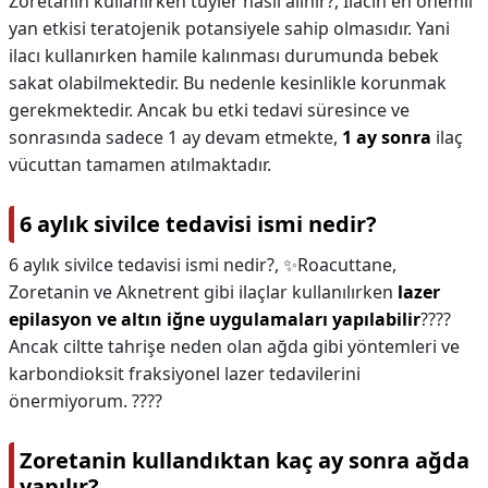
Zoretanin kullanırken tüyler nasıl alınır?,
İlacın en önemli
yan etkisi teratojenik potansiyele sahip olmasıdır. Yani
ilacı kullanırken hamile kalınması durumunda bebek
sakat olabilmektedir. Bu nedenle kesinlikle korunmak
gerekmektedir. Ancak bu etki tedavi süresince ve
sonrasında sadece 1 ay devam etmekte,
1 ay sonra
ilaç
vücuttan tamamen atılmaktadır.
6 aylık sivilce tedavisi ismi nedir?
6 aylık sivilce tedavisi ismi nedir?,
✨Roacuttane,
Zoretanin ve Aknetrent gibi ilaçlar kullanılırken
lazer
epilasyon ve altın iğne uygulamaları yapılabilir
????
Ancak ciltte tahrişe neden olan ağda gibi yöntemleri ve
karbondioksit fraksiyonel lazer tedavilerini
önermiyorum. ????
Zoretanin kullandıktan kaç ay sonra ağda
yapılır?