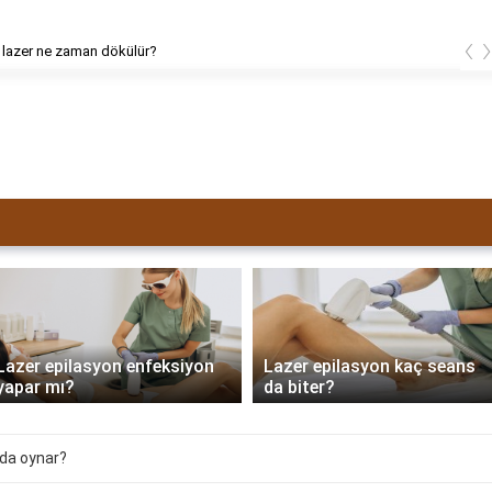
‹
 lazer ne zaman dökülür?
Lazer epilasyon enfeksiyon
Lazer epilasyon kaç seans
yapar mı?
da biter?
rda oynar?