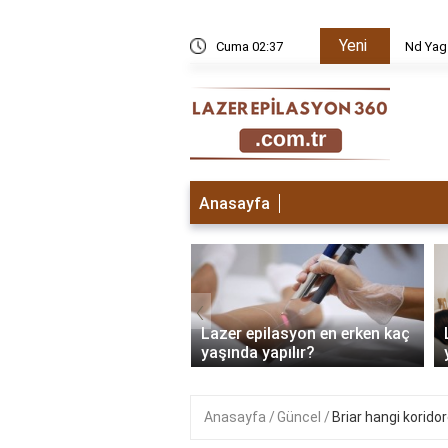
Yeni
k edilir?
Cuma 02:37
Nd Yag
Anasayfa
‹
 epilasyon ilk seans
Lazer epilasyon en erken kaç
sı ne olur?
yaşında yapılır?
Anasayfa
Güncel
Briar hangi korido