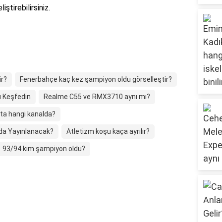
ştirebilirsiniz.
ir?
Fenerbahçe kaç kez şampiyon oldu görselleştir?
rü Keşfedin
Realme C55 ve RMX3710 aynı mı?
ta hangi kanalda?
lda Yayınlanacak?
Atletizm koşu kaça ayrılır?
93/94 kim şampiyon oldu?