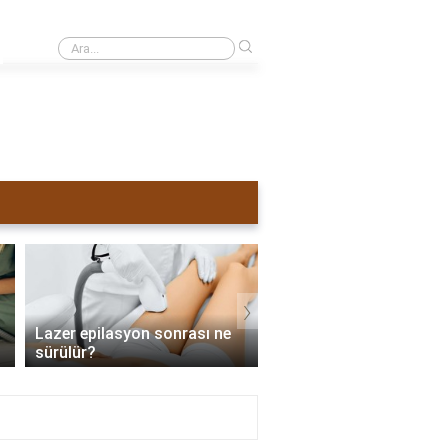
›
Sivilceli yüze lazer yapılırsa ne olur?
›
Lazer epilasyon sonrası ne
Lazer epilasyon tama
sürülür?
zaman biter?