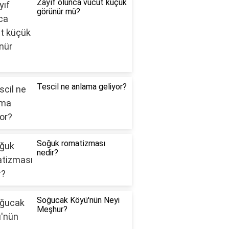
Zayıf olunca vücut küçük
görünür mü?
Tescil ne anlama geliyor?
Soğuk romatizması
nedir?
Soğucak Köyü'nün Neyi
Meşhur?