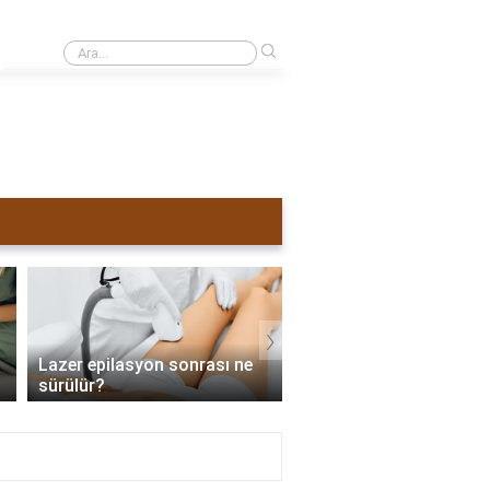
›
Sivilceli yüze lazer yapılırsa ne olur?
›
Lazer epilasyon sonrası ne
Lazer epilasyon tama
sürülür?
zaman biter?