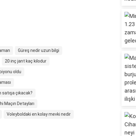
 zaman
Güreş nedir uzun bilgi
20 inç jant kaç kilodur
iyonu oldu
laması
an satışa çıkacak?
hi Maçın Detayları
Voleyboldaki en kolay mevki nedir