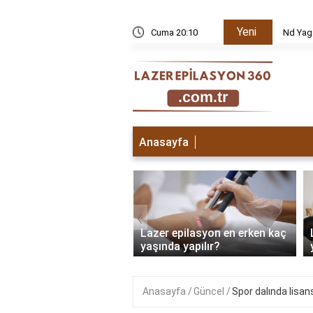
Yeni
k edilir?
Cuma 20:10
Nd Yag
Anasayfa
‹
 epilasyon ilk seans
Lazer epilasyon en erken kaç
sı ne olur?
yaşında yapılır?
Anasayfa
Güncel
Spor dalında lisa