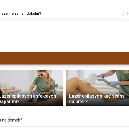
‹
 lazer ne zaman dökülür?
Lazer epilasyon enfeksiyon
Lazer epilasyon kaç seans
yapar mı?
da biter?
ns ne demek?