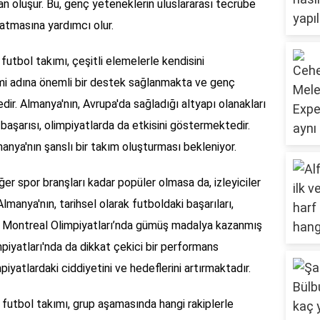
an oluşur. Bu, genç yeteneklerin uluslararası tecrübe
tmasına yardımcı olur.
futbol takımı, çeşitli elemelerle kendisini
imi adına önemli bir destek sağlanmakta ve genç
r. Almanya'nın, Avrupa'da sağladığı altyapı olanakları
aşarısı, olimpiyatlarda da etkisini göstermektedir.
nya'nın şanslı bir takım oluşturması bekleniyor.
ğer spor branşları kadar popüler olmasa da, izleyiciler
Almanya'nın, tarihsel olarak futboldaki başarıları,
76 Montreal Olimpiyatları’nda gümüş madalya kazanmış
iyatları'nda da dikkat çekici bir performans
mpiyatlardaki ciddiyetini ve hedeflerini artırmaktadır.
futbol takımı, grup aşamasında hangi rakiplerle