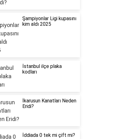
Şampiyonlar Ligi kupasını
kim aldı 2025
İstanbul ilçe plaka
kodları
İkarusun Kanatları Neden
Eridi?
İddiada 0 tek mi çift mi?