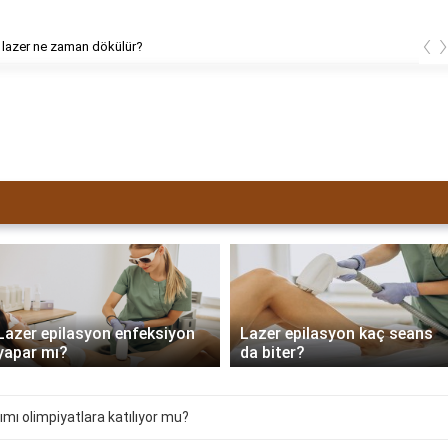
‹
 lazer ne zaman dökülür?
Lazer epilasyon enfeksiyon
Lazer epilasyon kaç seans
yapar mı?
da biter?
mı olimpiyatlara katılıyor mu?