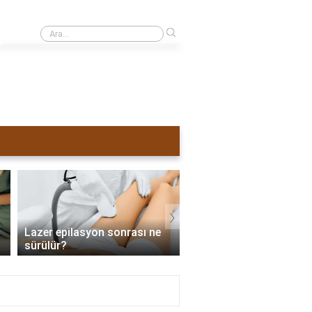
›
Sivilceli yüze lazer yapılırsa ne olur?
›
Lazer epilasyon sonrası ne
Lazer epilasyon tama
sürülür?
zaman biter?