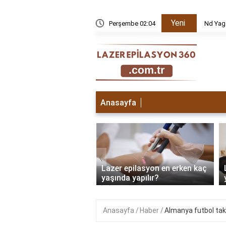
Yeni
k edilir?
Perşembe 02:04
Nd Yag
Anasayfa
‹
 epilasyon ilk seans
Lazer epilasyon en erken kaç
sı ne olur?
yaşında yapılır?
Anasayfa
Haber
Almanya futbol takı