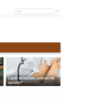
›
Sivilceli yüze lazer yapılırsa ne olur?
›
Lazer epilasyon sonrası ne
Lazer epilasyon tama
sürülür?
zaman biter?