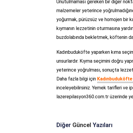
Unutulmaması gereken bir diğer nokta
malzemeler yeterince yoğrulmadığında
yoğurmak, pürüzsüz ve homojen bir ka
kıymanın lezzetinin oturmasına yardım
buzdolabında bekletmek, köftenin dah
Kadınbuduköfte yaparken kıma seçimi 
unsurlardır. Kıyma seçimini doğru yap
yeterince yoğrulması, sonuçta lezzet
Daha fazla bilgi için
Kadınbuduköfte 
inceleyebilirsiniz. Yemek tarifleri ve ipu
lazerepilasyon360.com.tr üzerinde yer a
Diğer
Güncel
Yazıları