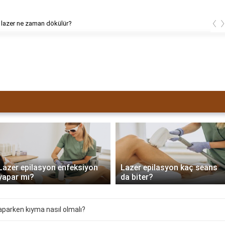
‹
 lazer ne zaman dökülür?
Lazer epilasyon enfeksiyon
Lazer epilasyon kaç seans
yapar mı?
da biter?
parken kıyma nasıl olmalı?