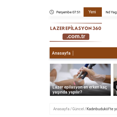
Yeni
k edilir?
Perşembe 07:51
Nd Yag
Anasayfa
‹
 epilasyon ilk seans
Lazer epilasyon en erken kaç
sı ne olur?
yaşında yapılır?
Anasayfa
Güncel
Kadınbuduköfte ya